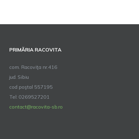
PRIMĂRIA RACOVITA
com. Racoviţa nr.416
jud. Sibiu
cod poştal 557195
Tel: 0269527201
contact@racovita-sb.ro