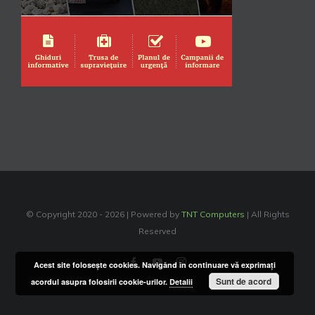
© Copyright 2020 -
2026 | Powered by
TNT Computers
| All Rights
Reserved
Facebook
YouTube
Instagram
Acest site foloseşte cookies. Navigând în continuare vă exprimaţi
Sunt de acord
acordul asupra folosirii cookie-urilor.
Detalii