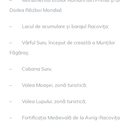
–
Monumentul Eroilor Români din Primul și al
Doilea Război Mondial;
–
Lacul de acumulare și barajul Racovița;
–
Vârful Suru, început de creastă a Munților
Făgăraș;
–
Cabana Suru;
–
Valea Moașei, zonă turistică;
–
Valea Lupului, zonă turistică;
–
Fortificația Medievală de la Avrig-Racovița.