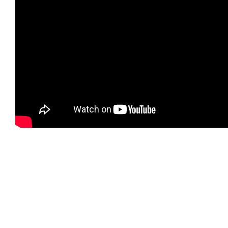
Sedinta Consiliului
Local Racovita din
20 03 2018