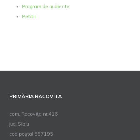
Program de audiente
Petitii
PRIMĂRIA RACOVITA
com. Racoviţa nr.416
jud. Sibiu
cod poştal 557195