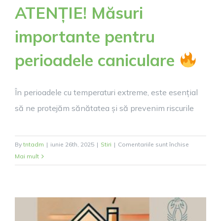
ATENȚIE! Măsuri
importante pentru
perioadele caniculare
În perioadele cu temperaturi extreme, este esențial
să ne protejăm sănătatea și să prevenim riscurile
pentru
By
tntadm
|
iunie 26th, 2025
|
Stiri
|
Comentariile sunt închise
ATENȚIE!
Mai mult
Măsuri
importante
pentru
perioadele
caniculare