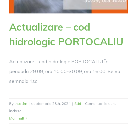
Actualizare – cod
hidrologic PORTOCALIU
Actualizare – cod hidrologic PORTOCALIU În
perioada 29.09, ora 10:00-30.09, ora 16:00. Se va
semnala risc
By
tntadm
|
septembrie 28th, 2024
|
Stiri
|
Comentariile sunt
pentru
închise
Actualizare
Mai mult
–
cod