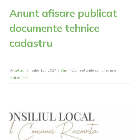
Anunt afisare publicat
documente tehnice
cadastru
pentru
By
tntadm
|
iulie 1st, 2024
|
Stiri
|
Comentariile sunt închise
Anunt
Mai mult
afisare
publicat
documente
tehnice
cadastru