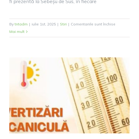
fi prezentă la Sebeșu de Sus, în fiecare
poveștilor
transmise
din
pentru
By
tntadm
|
iulie 1st, 2025
|
Stiri
|
Comentariile sunt închise
generație
Primarul
Mai mult
în
comunei
generație
Racovița
la
Sebeșu
de
Sus,
în
fiecare
miercuri.