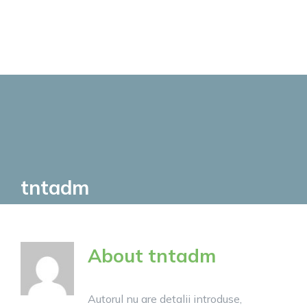
Skip
to
content
tntadm
About
tntadm
Autorul nu are detalii introduse,