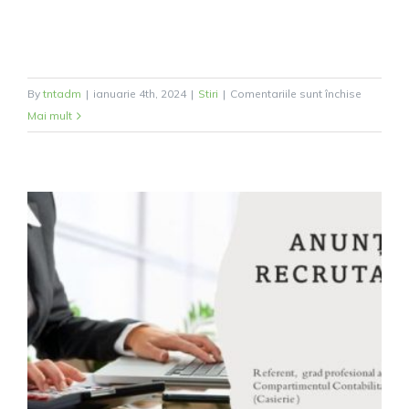
pentru
By
tntadm
|
ianuarie 4th, 2024
|
Stiri
|
Comentariile sunt închise
Ordinea
Mai mult
de
zi
a
sedintei
extraord
a
Consiliul
Local
Racovita
convoca
de
îndată,
din