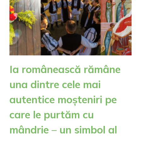
Ia românească rămâne
una dintre cele mai
autentice moșteniri pe
care le purtăm cu
mândrie – un simbol al