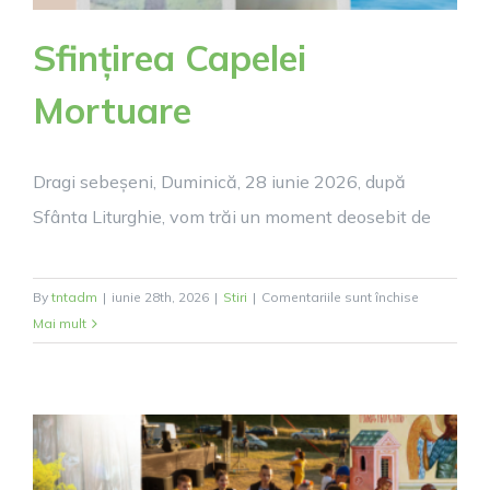
Sfințirea Capelei
Mortuare
Dragi sebeșeni, Duminică, 28 iunie 2026, după
Sfânta Liturghie, vom trăi un moment deosebit de
pentru
By
tntadm
|
iunie 28th, 2026
|
Stiri
|
Comentariile sunt închise
Sfințirea
Mai mult
Capelei
Mortuare