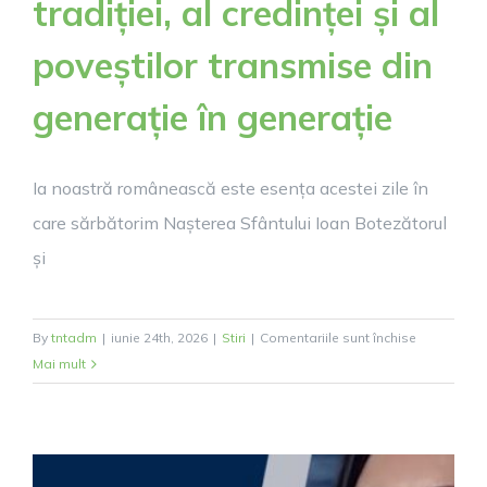
tradiției, al credinței și al
poveștilor transmise din
generație în generație
Ia noastră românească este esența acestei zile în
care sărbătorim Nașterea Sfântului Ioan Botezătorul
și
pentru
By
tntadm
|
iunie 24th, 2026
|
Stiri
|
Comentariile sunt închise
Ia
Mai mult
româneasc
rămâne
una
dintre