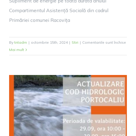
Supliment de energie pe toată durata anului
Compartimentul Asistență Socială din cadrul
Primăriei comunei Racovița
pentr
By
tntadm
|
octombrie 15th, 2024
|
Stiri
|
Comentariile sunt închise
Ajuto
Mai mult
încălz
pe
perio
sezon
rece
1
noiem
2024-
31
marti
2025