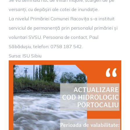
Se va semnala risc de viituri majore, scurgeri de pe
versanți, cu depășiri ale cotei de inundație.
La nivelul Primăriei Comunei Racovița s-a instituit
serviciul de permanență prin personalul primăriei și
voluntari SVSU. Persoana de contact, Paul
Săbădușiu, telefon: 0758 187 542.
Sursa: ISU Sibiu