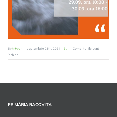
By
tntadm
|
septembrie 28th, 2024
|
Stiri
|
Comentariile sunt
pentru
închise
Actualizare
–
cod
hidrologic PORTOCALIU
PRIMĂRIA RACOVITA