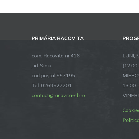
PRIMĂRIA RACOVITA
PROGR
com. Racoviţa nr.416
LUNI, M
jud. Sibiu
(12:00
cod poştal 557195
MIERCU
Tel: 0269527201
13:00 
contact@racovita-sb.ro
VINERI
Cookie
Politic