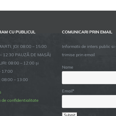
AM CU PUBLICUL
COMUNICARI PRIN EMAIL
ARTI, JOI: 08:00 – 15:00
Informatii de inters public si s
 – 12:30 PAUZĂ DE MASĂ)
trimise prin email
RI: 08:00 – 12:00 și
Name
– 17:00
: 08:00 – 13:00
Email*
s
a de confidentialitate