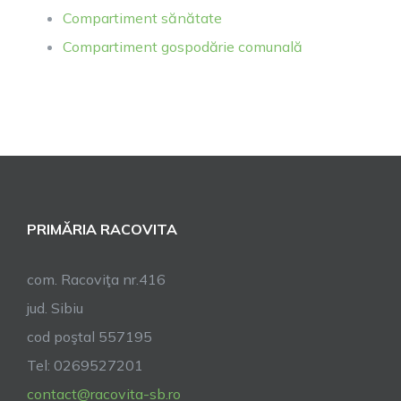
Compartiment sănătate
Compartiment gospodărie comunală
PRIMĂRIA RACOVITA
com. Racoviţa nr.416
jud. Sibiu
cod poştal 557195
Tel: 0269527201
contact@racovita-sb.ro