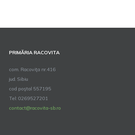
PRIMĂRIA RACOVITA
com. Racoviţa nr.416
jud. Sibiu
cod poştal 557195
Tel: 0269527201
contact@racovita-sb.ro