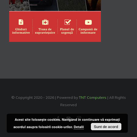
© Copyright 2020 -
2026 | Powered by
TNT Computers
| All Rights
Reserved
Facebook
YouTube
Instagram
Acest site foloseşte cookies. Navigând în continuare vă exprimaţi
Sunt de acord
acordul asupra folosirii cookie-urilor.
Detalii