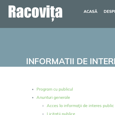
Skip
ACASĂ
DESP
to
content
INFORMATII DE INTER
Program cu publicul
Anunturi generale
Acces la informaţii de interes public
Licitatii publice