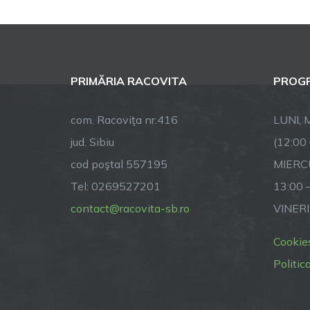
PRIMĂRIA RACOVITA
PROGR
com. Racoviţa nr.416
LUNI, M
jud. Sibiu
(12:00
cod poştal 557195
MIERCU
Tel: 0269527201
13:00 
contact@racovita-sb.ro
VINERI
Cookie
Politic