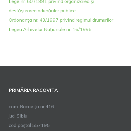
Lege nr. 60 /1991 privind organizarea şi
desfăşurarea adunărilor publice
Ordonanța nr. 43/1997 privind regimul drumurilor
Legea Arhivelor Naționale nr. 16/1996
PRIMĂRIA RACOVITA
com. Racoviţa nr.416
jud. Sibiu
cod poştal 557195