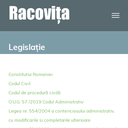
Skip
to
content
Legislație
Constitutia Romaniei
Codul Civil
Codul de procedură civilă
O.U.G. 57 /2019 Codul Administrativ
Legea nr. 554/2004 a contenciosului administrativ,
cu modificarile si completarile ulterioare