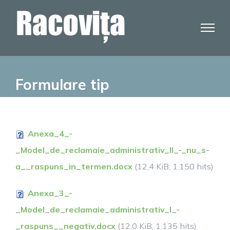
Skip
to
content
Formulare tip
Anexa_4_-
_Model_de_reclamaie_administrativ_II_-_nu_s-
a__raspuns_in_termen.docx
(12,4 KiB, 1.150 hits)
Anexa_3_-
_Model_de_reclamaie_administrativ_I_-
_raspuns__negativ.docx
(12,0 KiB, 1.135 hits)