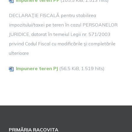
Impunere teren PF
(105,5 KiB, 1.513 hits)
DECLARAŢIE FISCALĂ pentru stabilirea
impozitului/taxei pe teren în cazul PERSOANELOR
JURIDICE, datorat în temeiul Legii nr. 571/2003
privind Codul Fiscal cu modificările şi completările
ulterioare
Impunere teren PJ
(56,5 KiB, 1.519 hits)
PRIMĂRIA RACOVITA