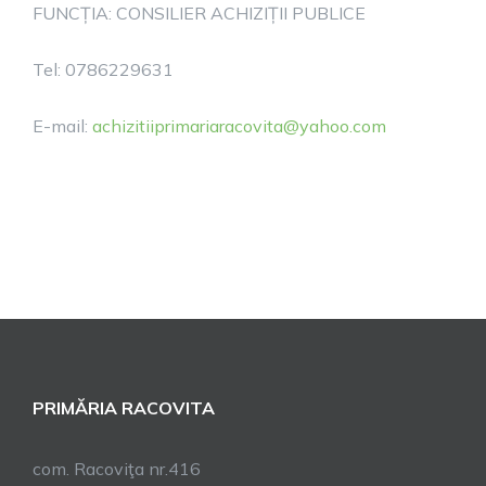
FUNCȚIA: CONSILIER ACHIZIȚII PUBLICE
Tel: 0786229631
E-mail:
achizitiiprimariaracovita@yahoo.com
PRIMĂRIA RACOVITA
com. Racoviţa nr.416