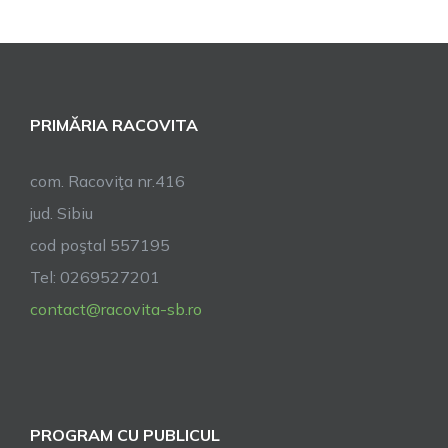
PRIMĂRIA RACOVITA
com. Racoviţa nr.416
jud. Sibiu
cod poştal 557195
Tel: 0269527201
contact@racovita-sb.ro
PROGRAM CU PUBLICUL