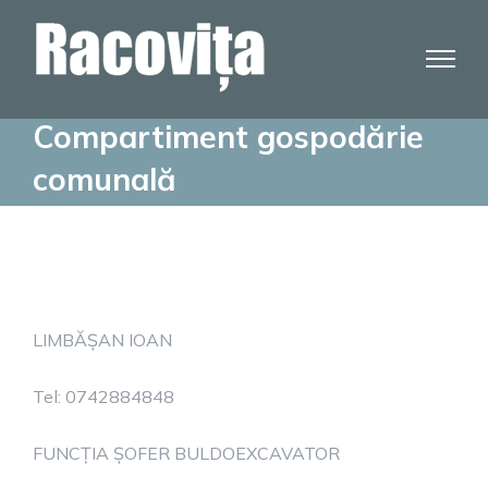
Skip
to
content
Compartiment gospodărie
comunală
LIMBĂȘAN IOAN
Tel: 0742884848
FUNCȚIA ȘOFER BULDOEXCAVATOR