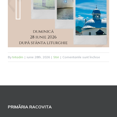
pentru
By
tntadm
|
iunie 28th, 2026
|
Stiri
|
Comentariile sunt închise
Sfințirea
Capelei
Mortuare
PRIMĂRIA RACOVITA