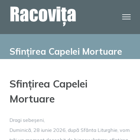
Skip
to
content
Sfințirea Capelei Mortuare
Sfințirea Capelei
Mortuare
Dragi sebeșeni,
Duminică, 28 iunie 2026, după Sfânta Liturghie, vom