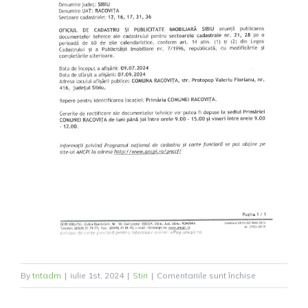
pentru
By
tntadm
|
iulie 1st, 2024
|
Stiri
|
Comentariile sunt închise
Anunt
afisare