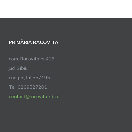
publicat
documente
tehnice
cadastru
PRIMĂRIA RACOVITA
com. Racoviţa nr.416
jud. Sibiu
cod poştal 557195
Tel: 0269527201
contact@racovita-sb.ro