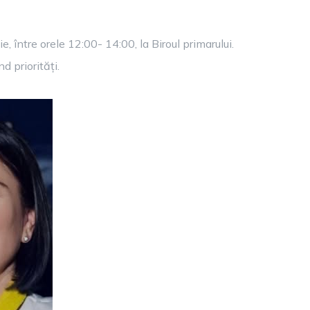
 între orele 12:00- 14:00, la Biroul primarului.
d priorități.