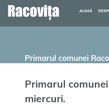
Skip
ACASĂ
DESP
to
content
Primarul comunei Racovi
Primarul comunei 
miercuri.