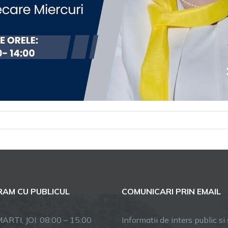
pentru
Primarul
comunei
Racovița
la
Sebeșu
AM CU PUBLICUL
COMUNICARI PRIN EMAIL
de
Sus,
n
ARTI, JOI: 08:00 – 15:00
Informatii de inters public si s