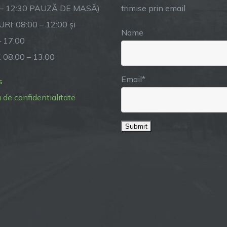
fiecare
 – 12:30 PAUZĂ DE MASĂ)
trimise prin email
miercuri.
RI: 08:00 – 12:00 și
Name
– 17:00
: 08:00 – 13:00
Email*
s
a de confidentialitate