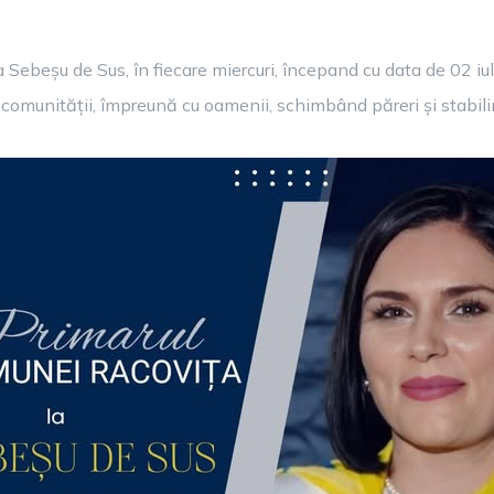
ebeșu de Sus, în fiecare miercuri, începand cu data de 02 iulie,
l comunității, împreună cu oamenii, schimbând păreri și stabilin