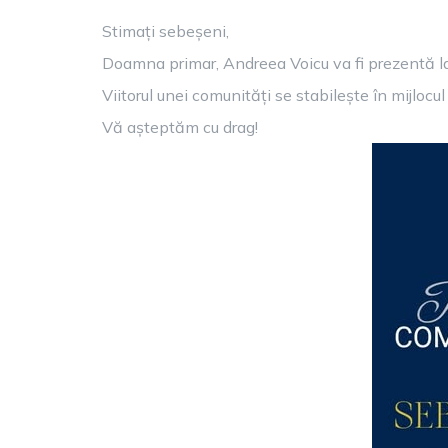
Stimați sebeșeni,
Doamna primar, Andreea Voicu va fi prezentă la S
Viitorul unei comunități se stabilește în mijlocu
Vă așteptăm cu drag!