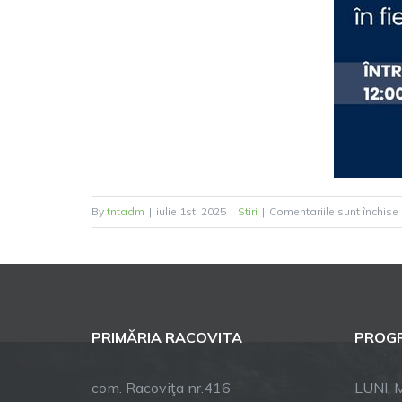
By
tntadm
|
iulie 1st, 2025
|
Stiri
|
Comentariile sunt închise
PRIMĂRIA RACOVITA
PROGR
î
com. Racoviţa nr.416
LUNI, M