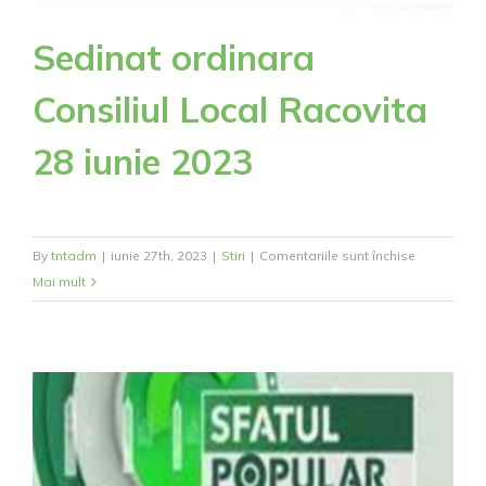
Sedinat ordinara
Consiliul Local Racovita
28 iunie 2023
pentru
By
tntadm
|
iunie 27th, 2023
|
Stiri
|
Comentariile sunt închise
Sedinat
Mai mult
ordinara
Consiliul
Local
Racovita
28
iunie
2023