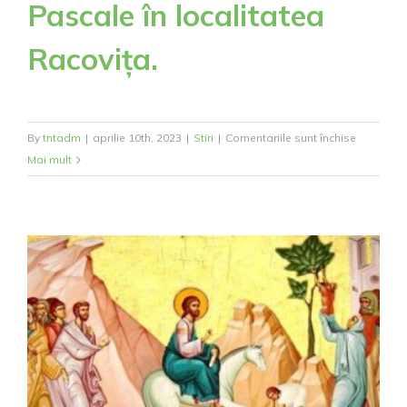
Pascale în localitatea
Racovița.
pentru
By
tntadm
|
aprilie 10th, 2023
|
Stiri
|
Comentariile sunt închise
Se
Mai mult
modifică
ziua
de
colectare
pentru
deșeurile
reciclabil
de
pastic
și
metal