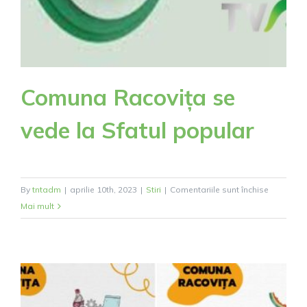
Comuna Racovița se
vede la Sfatul popular
pentru
By
tntadm
|
aprilie 10th, 2023
|
Stiri
|
Comentariile sunt închise
Comuna
Mai mult
Racovița
se
vede
la
Sfatul
popular