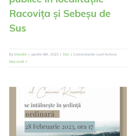
Racovița și Sebeșu de
Sus
pentru
By
tntadm
|
aprilie 6th, 2023
|
Stiri
|
Comentariile sunt închise
Moderniza
Mai mult
drumuri
publice
în
localitățile
Racovița
și
Sebeșu
de
Sus