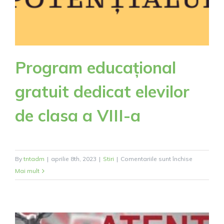
Program educațional
gratuit dedicat elevilor
de clasa a VIII-a
pentru
By
tntadm
|
aprilie 8th, 2023
|
Stiri
|
Comentariile sunt închise
Program
Mai mult
educaționa
gratuit
dedicat
elevilor