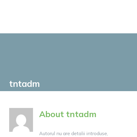
Skip
to
content
tntadm
About
tntadm
Autorul nu are detalii introduse,