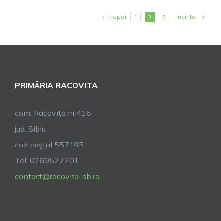
a
ședințe
Inapoi
Inainte
1
2
3
ordina
din
data
de
28
PRIMĂRIA RACOVITA
februar
2023
com. Racoviţa nr.416
jud. Sibiu
cod poştal 557195
Tel: 0269527201
contact@racovita-sb.ro