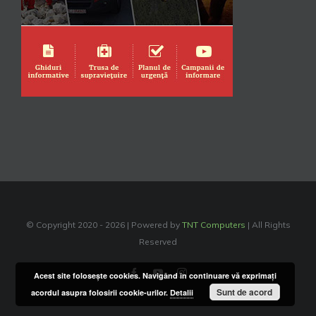
© Copyright 2020 -
2026 | Powered by
TNT Computers
| All Rights
Reserved
Facebook
YouTube
Instagram
Acest site foloseşte cookies. Navigând în continuare vă exprimaţi
Sunt de acord
acordul asupra folosirii cookie-urilor.
Detalii