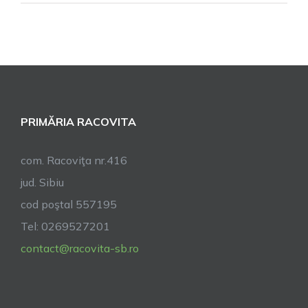
Duminica
Floriilor
PRIMĂRIA RACOVITA
com. Racoviţa nr.416
jud. Sibiu
cod poştal 557195
Tel: 0269527201
contact@racovita-sb.ro