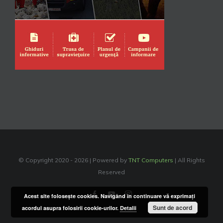
© Copyright 2020 -
2026 | Powered by
TNT Computers
| All Rights
Reserved
Facebook
YouTube
Instagram
Acest site foloseşte cookies. Navigând în continuare vă exprimaţi
Sunt de acord
acordul asupra folosirii cookie-urilor.
Detalii