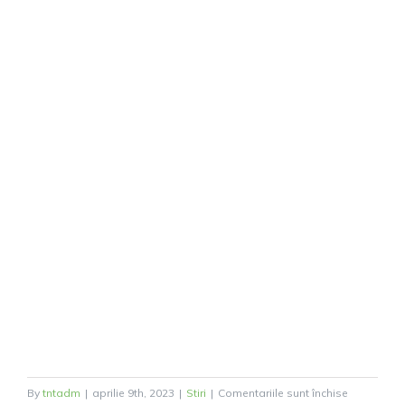
pentru
By
tntadm
|
aprilie 9th, 2023
|
Stiri
|
Comentariile sunt închise