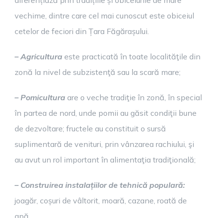
diferențiază prin tradițiile și obiceiurile de mare
vechime, dintre care cel mai cunoscut este obiceiul
cetelor de feciori din Țara Făgărașului.
– Agricultura
este practicată în toate localităţile din
zonă la nivel de subzistenţă sau la scară mare;
– Pomicultura
are o veche tradiţie în zonă, în special
în partea de nord, unde pomii au găsit condiţii bune
de dezvoltare; fructele au constituit o sursă
suplimentară de venituri, prin vânzarea rachiului, şi
au avut un rol important în alimentaţia tradiţională;
– Construirea instalațiilor de tehnică populară:
joagăr, coșuri de vâltorit, moară, cazane, roată de
apă.