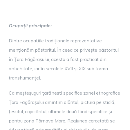
Ocupații principale:
Dintre ocupațiile tradiționale reprezentative
menționăm păstoritul. În ceea ce privește păstoritul
în Țara Făgărașului, acesta a fost practicat din
antichitate, iar în secolele XVII și XIX sub forma
transhumanței.
Ca meșteșuguri țărănești specifice zonei etnografice
Țara Făgărașului amintim olăritul, pictura pe sticlă,
țesutul, cojocăritul, ultimele două fiind specifice și
pentru zona Târnava Mare. Regiunea cercetată se