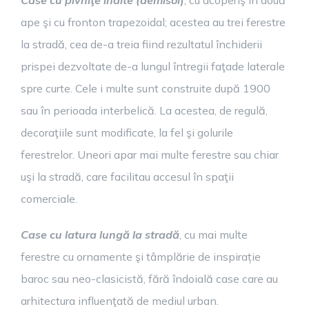
Case cu pivniţe înalte (demisol
)
, cu acoperiş în două
ape şi cu fronton trapezoidal; acestea au trei ferestre
la stradă, cea de-a treia fiind rezultatul închiderii
prispei dezvoltate de-a lungul întregii faţade laterale
spre curte. Cele i multe sunt construite după 1900
sau în perioada interbelică. La acestea, de regulă,
decoraţiile sunt modificate, la fel şi golurile
ferestrelor. Uneori apar mai multe ferestre sau chiar
uşi la stradă, care facilitau accesul în spaţii
comerciale.
Case cu latura lungă la stradă
, cu mai multe
ferestre cu ornamente şi tâmplărie de inspirație
baroc sau neo-clasicistă, fără îndoială case care au
arhitectura influenţată de mediul urban.