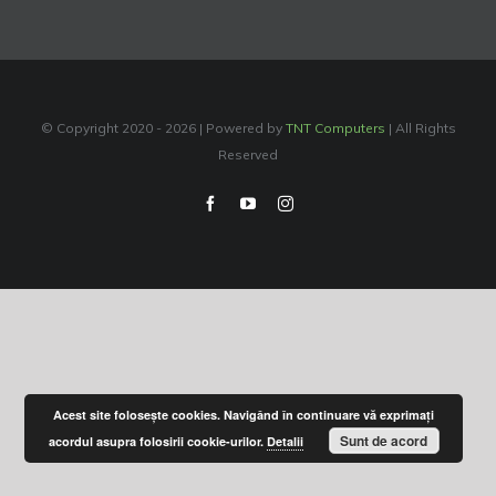
© Copyright 2020 -
2026 | Powered by
TNT Computers
| All Rights
Reserved
Facebook
YouTube
Instagram
Acest site foloseşte cookies. Navigând în continuare vă exprimaţi
Sunt de acord
acordul asupra folosirii cookie-urilor.
Detalii