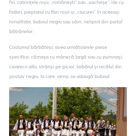
foi, catrințele roșii, „românești” sau „oacheșe”, iile cu
fodori, pieptarul cu flori roșii și „ciucurei” în aceeași
tonalitate, buboul negru sau săin, nelipsit din portul
bătrânelor.
Costumul bărbătesc avea următoarele piese
specifice: cămașa cu mânecă largă sau cu pumnași,
cioarecii albi, strânși pe picior, laibărul și recălul din
postav negru, la care, iarna, se adaugă buboul.