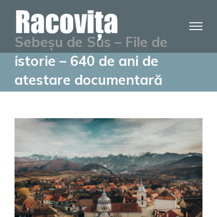
Skip
to
content
Sebeșu de Sus – File de
istorie – 640 de ani de
atestare documentară