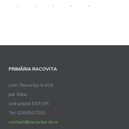
PRIMĂRIA RACOVITA
com. Racoviţa nr.416
jud. Sibiu
cod poştal 557195
Tel: 0269527201
contact@racovita-sb.ro