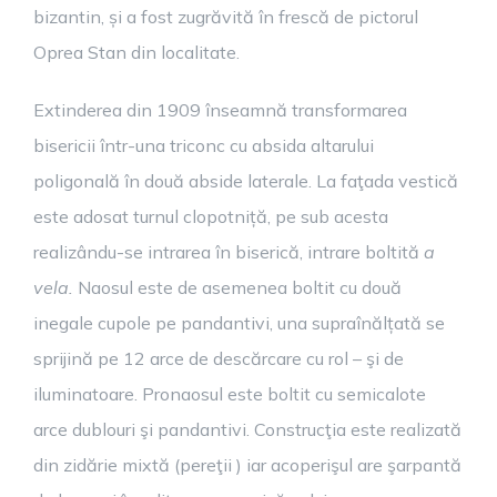
bizantin, și a fost zugrăvită în frescă de pictorul
Oprea Stan din localitate.
Extinderea din 1909 înseamnă transformarea
bisericii într-una triconc cu absida altarului
poligonală în două abside laterale. La faţada vestică
este adosat turnul clopotniță, pe sub acesta
realizându-se intrarea în biserică, intrare boltită
a
vela.
Naosul este de asemenea boltit cu două
inegale cupole pe pandantivi, una supraînălțată se
sprijină pe 12 arce de descărcare cu rol – şi de
iluminatoare. Pronaosul este boltit cu semicalote
arce dublouri şi pandantivi. Construcţia este realizată
din zidărie mixtă (pereţii ) iar acoperişul are şarpantă