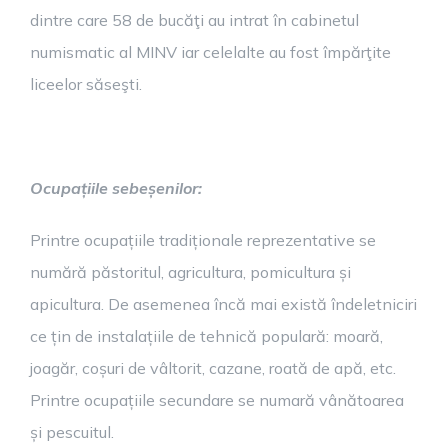
dintre care 58 de bucăţi au intrat în cabinetul
numismatic al MINV iar celelalte au fost împărţite
liceelor săseşti.
Ocupațiile sebeșenilor:
Printre ocupațiile tradiționale reprezentative se
numără păstoritul, agricultura, pomicultura și
apicultura. De asemenea încă mai există îndeletniciri
ce țin de instalațiile de tehnică populară: moară,
joagăr, coșuri de vâltorit, cazane, roată de apă, etc.
Printre ocupațiile secundare se numară vânătoarea
și pescuitul.