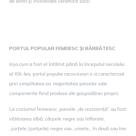
de lemn şi învelitoare ceramică solzi.
PORTUL POPULAR FEMEIESC ȘI BĂRBĂTESC
Așa cum a fost el întâlnit până la începutul secolului
al XIX-lea, portul popular racovicean s-a caracterizat
prin simplitatea sa, majoritatea pieselor sale
componente fiind produse ale gospodăriei proprii.
La costumul femeiesc, piesele „de rezistență” au fost:
vălitoarea albă, cârpele negre sau înflorate,
„
șurțele
„(șorțurile) negre sau „
vinete
„, în două sau trei