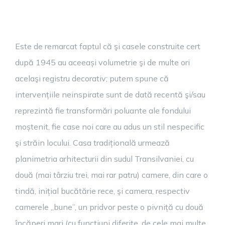
Este de remarcat faptul că şi casele construite cert
după 1945 au aceeași volumetrie şi de multe ori
acelaşi registru decorativ; putem spune că
intervențiile neinspirate sunt de dată recentă şi/sau
reprezintă fie transformări poluante ale fondului
moștenit, fie case noi care au adus un stil nespecific
şi străin locului. Casa tradițională urmează
planimetria arhitecturii din sudul Transilvaniei, cu
două (mai târziu trei, mai rar patru) camere, din care o
tindă, inițial bucătărie rece, şi camera, respectiv
camerele „bune”, un pridvor peste o pivniță cu două
încăperi mari (cu funcțiuni diferite, de cele mai multe