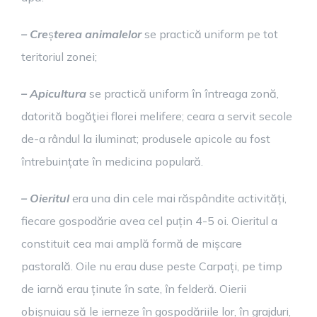
– Cre
ș
terea animalelor
se practică uniform pe tot
teritoriul zonei;
– Apicultura
se practică uniform în întreaga zonă,
datorită bogăţiei florei melifere; ceara a servit secole
de-a rândul la iluminat; produsele apicole au fost
întrebuințate în medicina populară.
– Oieritul
era una din cele mai răspândite activități,
fiecare gospodărie avea cel puțin 4-5 oi. Oieritul a
constituit cea mai amplă formă de mișcare
pastorală. Oile nu erau duse peste Carpați, pe timp
de iarnă erau ținute în sate, în felderă. Oierii
obișnuiau să le ierneze în gospodăriile lor, în grajduri,