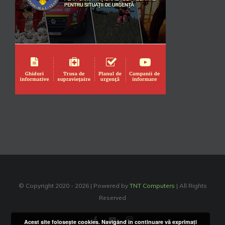
© Copyright 2020 -
2026 | Powered by
TNT Computers
| All Rights
Reserved
Facebook
YouTube
Instagram
Acest site foloseşte cookies. Navigând în continuare vă exprimaţi