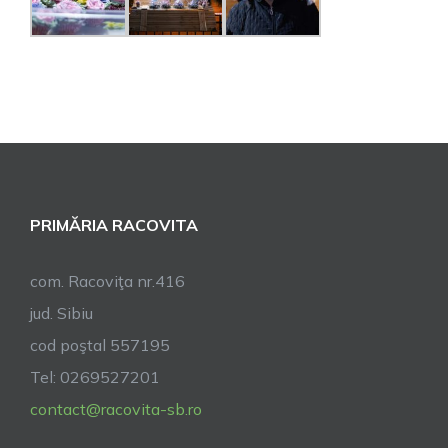
PRIMĂRIA RACOVITA
com. Racoviţa nr.416
jud. Sibiu
cod poştal 557195
Tel: 0269527201
contact@racovita-sb.ro