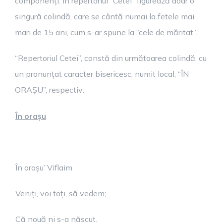
componenți. În repertoriul “Cetei” figurează doar o
singură colindă, care se cântă numai la fetele mai
mari de 15 ani, cum s-ar spune la “cele de măritat”.
“Repertoriul Cetei”, constă din următoarea colindă, cu
un pronunțat caracter bisericesc, numit local, “ÎN
ORAȘU”, respectiv:
În orașu
În orașu’ Viflaim
Veniți, voi toți, să vedem;
Că nouă ni s-a născut,