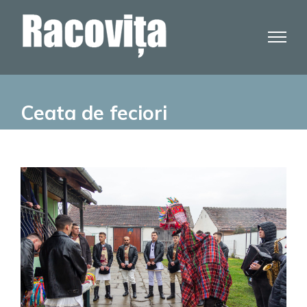
Skip
to
content
Ceata de feciori