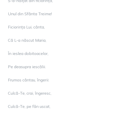
S-a-nălțat din ficiorință,
Unul din Sfânta Treime!
Ficiorința Lui, cânta,
Că L-a născut Maria,
În ieslea dobitoacelor,
Pe deasupra iescălii.
Frumos cântau, îngerii:
Culcă-Te, crai, îngeresc,
Culcă-Te, pe fân uscat,