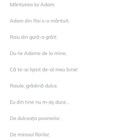
Mântuirea lui Adam,
Adam din Rai s-o mântuit,
Raiu din gură-a grăit:
Du-te Adame de la mine,
Că te-ai lipsit de-al meu bine!
Raiule, grădină dulce,
Eu din tine nu m-aș duce…
De dulceața poamelor,
De mirosul florilor,