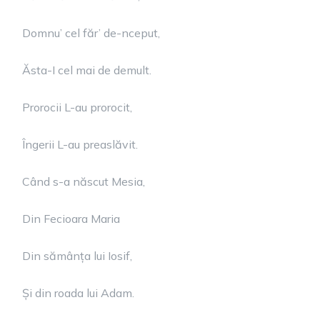
Domnu’ cel făr’ de-nceput,
Ăsta-I cel mai de demult.
Prorocii L-au prorocit,
Îngerii L-au preaslăvit.
Când s-a născut Mesia,
Din Fecioara Maria
Din sămânța lui Iosif,
Și din roada lui Adam.