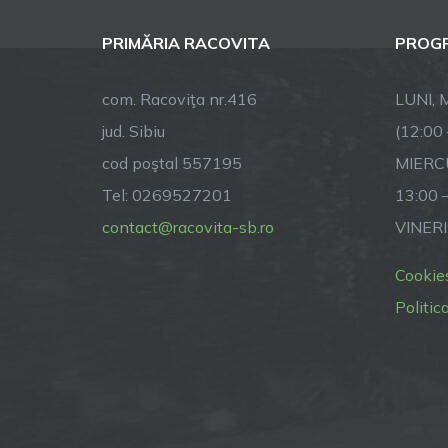
PRIMĂRIA RACOVITA
PROGR
com. Racoviţa nr.416
LUNI, M
jud. Sibiu
(12:00
cod poştal 557195
MIERCU
Tel: 0269527201
13:00 
contact@racovita-sb.ro
VINERI
Cookie
Politic