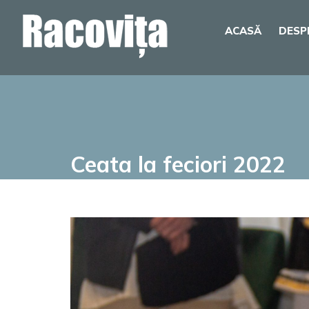
Skip
ACASĂ
DESP
to
content
Ceata la feciori 2022