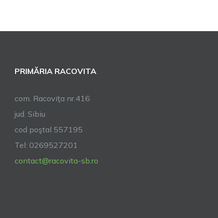
PRIMĂRIA RACOVITA
com. Racoviţa nr.416
jud. Sibiu
cod poştal 557195
Tel: 0269527201
contact@racovita-sb.ro