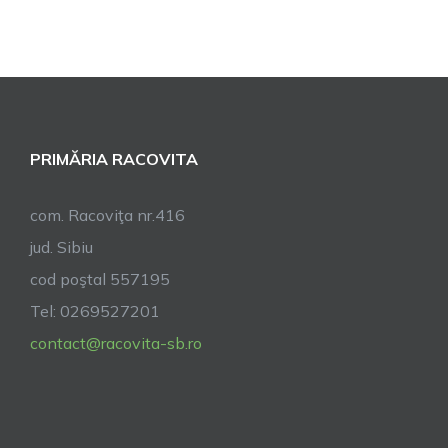
PRIMĂRIA RACOVITA
com. Racoviţa nr.416
jud. Sibiu
cod poştal 557195
Tel: 0269527201
contact@racovita-sb.ro