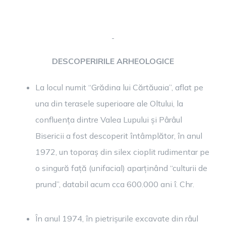
DESCOPERIRILE ARHEOLOGICE
La locul numit “Grădina lui Cărtăuaia”, aflat pe
una din terasele superioare ale Oltului, la
confluența dintre Valea Lupului și Pârâul
Bisericii a fost descoperit întâmplător, în anul
1972, un toporaș din silex cioplit rudimentar pe
o singură față (unifacial) aparținând “culturii de
prund”, databil acum cca 600.000 ani î. Chr.
În anul 1974, în pietrișurile excavate din râul