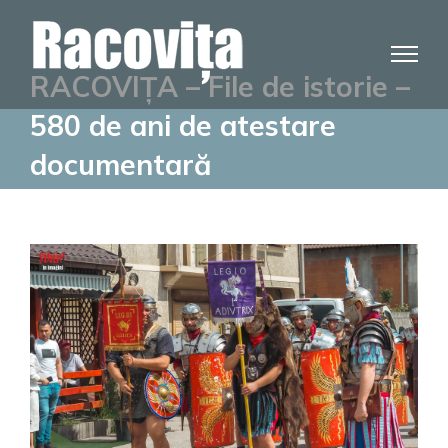
Skip
to
content
RACOVIȚA – File de istorie –
580 de ani de atestare
documentară