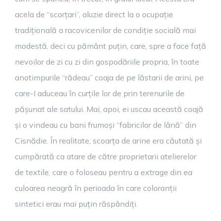
acela de “scorțari”, aluzie direct la o ocupație
tradițională a racovicenilor de condiție socială mai
modestă, deci cu pământ puțin, care, spre a face față
nevoilor de zi cu zi din gospodăriile propria, în toate
anotimpurile “rădeau” coaja de pe lăstarii de arini, pe
care-I aduceau în curțile lor de prin terenurile de
pășunat ale satului. Mai, apoi, ei uscau această coajă
și o vindeau cu bani frumoși “fabricilor de lână” din
Cisnădie. În realitate, scoarța de arine era căutată și
cumpărată ca atare de către proprietarii atelierelor
de textile, care o foloseau pentru a extrage din ea
culoarea neagră în perioada în care coloranții
sintetici erau mai puțin răspândiți.