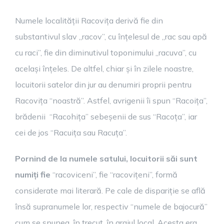
Numele localității Racovița derivă fie din
substantivul slav „racov”, cu înțelesul de „rac sau apă
cu raci”, fie din diminutivul toponimului „racuva”, cu
același înțeles. De altfel, chiar și în zilele noastre,
locuitorii satelor din jur au denumiri proprii pentru
Racovița “noastră”. Astfel, avrigenii îi spun “Racoița”,
brădenii “Racohița” sebeșenii de sus “Racoța”, iar
cei de jos “Racuița sau Racuța”.
Pornind de la numele satului, locuitorii săi sunt
numiți fie
“racoviceni”, fie “racovițeni”, formă
considerate mai literară. Pe cale de dispariție se află
însă supranumele lor, respectiv “numele de bajocură”
cum se spunea, în trecut, în graiul local. Acesta era