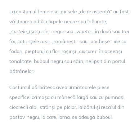
La costumul femeiesc, piesele „de rezistență” au fost:
vălitoarea albă, cârpele negre sau înflorate,
„
șurțele
„(șorțurile) negre sau „
vinete
„, în două sau trei
foi, catrințele roșii, „românești” sau „oacheșe”, iile cu
fodori, pieptarul cu flori roșii și „ciucurei” în aceeași
tonalitate, buboul negru sau săin, nelipsit din portul
bătrânelor.
Costumul bărbătesc avea următoarele piese
specifice: cămașa cu mânecă largă sau cu pumnași,
cioarecii albi, strânși pe picior, laibărul și recălul din
postav negru, la care, iarna, se adaugă buboul.