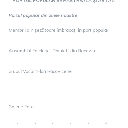
PORTUL POPULAR SE PĂSTREAZĂ ȘI ASTĂZI
Portul popular din zilele noastre
Membrii din șezătoare îmbrăcați în port popular
Ansamblul Folcloric “Doruleț” din Racovița
Grupul Vocal “Flori Racovicene”
Galerie Foto