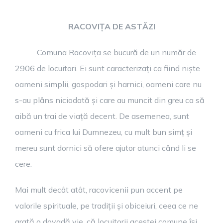
RACOVIȚA DE ASTĂZI
Comuna Racovița se bucură de un număr de
2906 de locuitori. Ei sunt caracterizați ca fiind niște
oameni simplii, gospodari și harnici, oameni care nu
s-au plâns niciodată și care au muncit din greu ca să
aibă un trai de viață decent. De asemenea, sunt
oameni cu frica lui Dumnezeu, cu mult bun simț și
mereu sunt dornici să ofere ajutor atunci când li se
cere.
Mai mult decât atât, racovicenii pun accent pe
valorile spirituale, pe tradiții și obiceiuri, ceea ce ne
arată o dovadă vie, că locuitorii acestei comune își