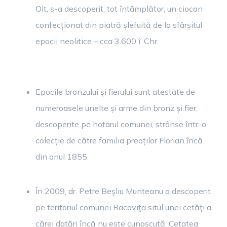
Olt, s-a descoperit, tot întâmplător, un ciocan
confecționat din piatră șlefuită de la sfârșitul
epocii neolitice – cca 3.600 î. Chr.
Epocile bronzului și fierului sunt atestate de
numeroasele unelte și arme din bronz și fier,
descoperite pe hotarul comunei, strânse într-o
colecție de către familia preoților Florian încă
din anul 1855.
În 2009, dr. Petre Beşliu Munteanu a descoperit
pe teritoriul comunei Racoviţa situl unei cetăţi a
cărei datări încă nu este cunoscută. Cetatea