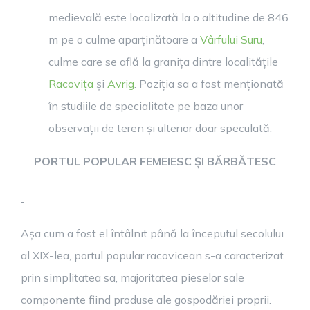
medievală este localizată la o altitudine de 846
m pe o culme aparținătoare a
Vârfului Suru
,
culme care se află la granița dintre localitățile
Racovița
și
Avrig
. Poziția sa a fost menționată
în studiile de specialitate pe baza unor
observații de teren și ulterior doar speculată.
PORTUL POPULAR FEMEIESC ȘI BĂRBĂTESC
Așa cum a fost el întâlnit până la începutul secolului
al XIX-lea, portul popular racovicean s-a caracterizat
prin simplitatea sa, majoritatea pieselor sale
componente fiind produse ale gospodăriei proprii.