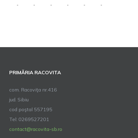
PRIMĂRIA RACOVITA
com. Racoviţa nr.416
jud. Sibiu
cod poştal 557195
Tel: 0269527201
contact@racovita-sb.ro