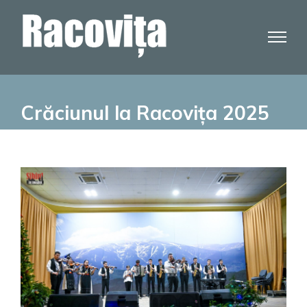
Skip
to
content
Crăciunul la Racovița 2025