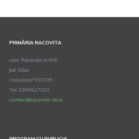
PRIMĂRIA RACOVITA
com. Racoviţa nr.416
jud. Sibiu
cod poştal 557195
Tel: 0269527201
contact@racovita-sb.ro
PROGRAM CU PUBLICUL