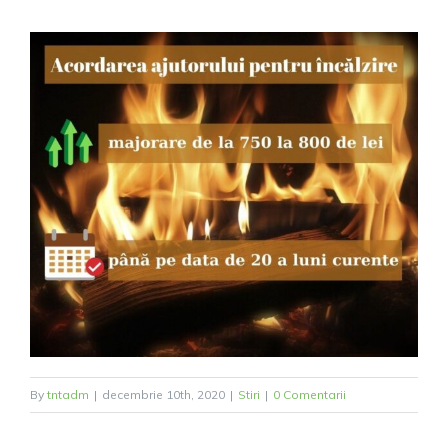
By
tntadm
|
decembrie 10th, 2020
|
Stiri
|
0 Comentarii