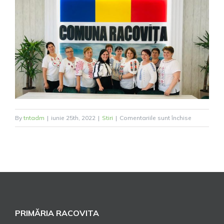
pentru
By
tntadm
|
iunie 25th, 2022
|
Stiri
|
Comentariile sunt închise
Ziua
internațion
a
iei!
PRIMĂRIA RACOVITA