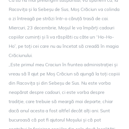
Ca să nu mai prelungim suspansul, vă spunem că, la
Racovița și la Sebeșu de Sus, Moș Crăciun va colinda
o zi întreagă pe străzi într-o căruță trasă de cai.
Miercuri, 23 decembrie, Moșul le va împărți cadouri
copiilor cuminți și îi va răsplăti cu câte un “Ho-Ho-
Ho”, pe toți cei care nu au încetat să creadă în magia
Crăciunului.
„Este primul meu Craciun în fruntea administrației și
vreau să îl ajut pe Moș Crăciun să ajungă la toți copiii
din Racovița și din Sebeșu de Sus. Nu este vorba
neapărat despre cadouri, ci este vorba despre
tradiție, care trebuie să meargă mai departe, chiar
dacă anul acesta a fost altfel decât alți ani. Sunt
bucuroasă că pot fi ajutorul Moșului și că pot