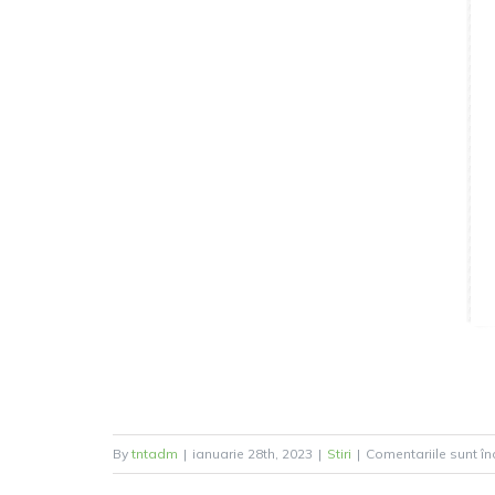
By
tntadm
|
ianuarie 28th, 2023
|
Stiri
|
Comentariile sunt în