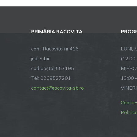
PRIMĂRIA RACOVITA
PROGR
com. Racoviţa nr.416
LUNI, M
jud. Sibiu
(12:00
cod poştal 557195
MIERCU
Tel: 0269527201
13:00 
contact@racovita-sb.ro
VINERI
Cookie
Politic