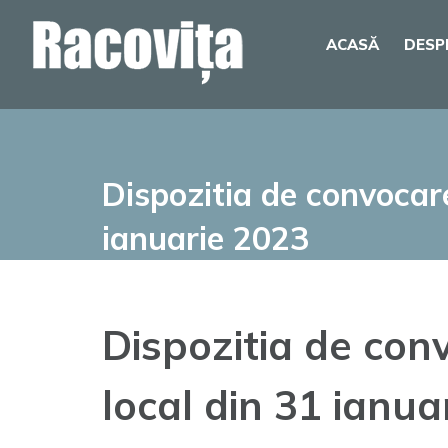
Skip
ACASĂ
DESP
to
content
Dispozitia de convocare
ianuarie 2023
Dispozitia de conv
local din 31 ianua