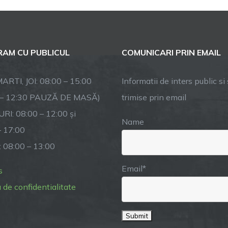
de
convocare
a
sedintei
AM CU PUBLICUL
COMUNICARI PRIN EMAIL
ordinare
a
consiliului
ARTI, JOI: 08:00 – 15:00
Informatii de inters public si s
local
 – 12:30 PAUZĂ DE MASĂ)
trimise prin email
din
RI: 08:00 – 12:00 și
31
Name
ianuarie
– 17:00
2023
: 08:00 – 13:00
Email*
s
a de confidentialitate