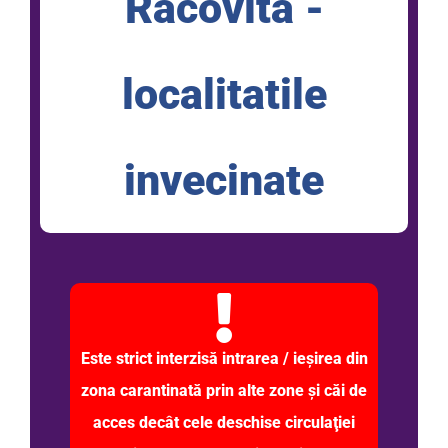
Racovita -
localitatile
invecinate
Este strict interzisă intrarea / ieşirea din
zona carantinată prin alte zone şi căi de
acces decât cele deschise circulaţiei