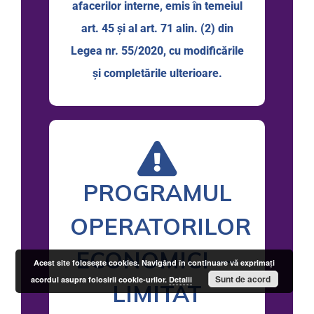
afacerilor interne, emis în temeiul
art. 45 şi al art. 71 alin. (2) din
Legea nr. 55/2020, cu modificările
şi completările ulterioare.
PROGRAMUL
OPERATORILOR
ECONOMICI —
Acest site foloseşte cookies. Navigând în continuare vă exprimaţi
Sunt de acord
acordul asupra folosirii cookie-urilor.
Detalii
LIMITAT