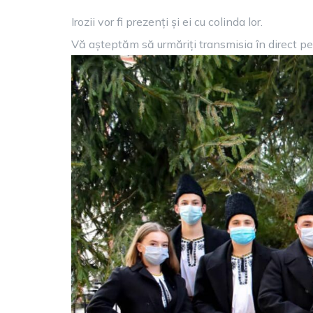
Irozii vor fi prezenți și ei cu colinda lor.
Vă așteptăm să urmăriți transmisia în direct p