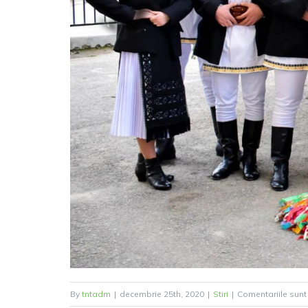
By
tntadm
|
decembrie 25th, 2020
|
Stiri
|
Comentariile sunt