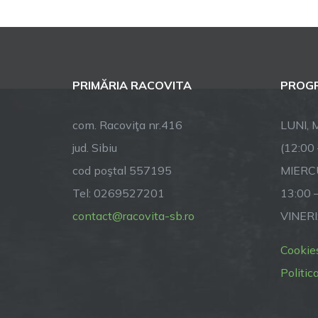
PRIMĂRIA RACOVITA
PROGR
com. Racoviţa nr.416
LUNI, M
jud. Sibiu
(12:00
cod poştal 557195
MIERCU
Tel: 0269527201
13:00 
contact@racovita-sb.ro
VINERI
Cookie
Politic