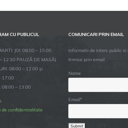
Ceata
de
feciori
împreună
cu
AM CU PUBLICUL
COMUNICARI PRIN EMAIL
seniorii
satului
vor
ARTI, JOI: 08:00 – 15:00
Informatii de inters public si s
cânta
 – 12:30 PAUZĂ DE MASĂ)
trimise prin email
“Dana”
RI: 08:00 – 12:00 și
la
Name
biserică.
– 17:00
: 08:00 – 13:00
Email*
s
a de confidentialitate