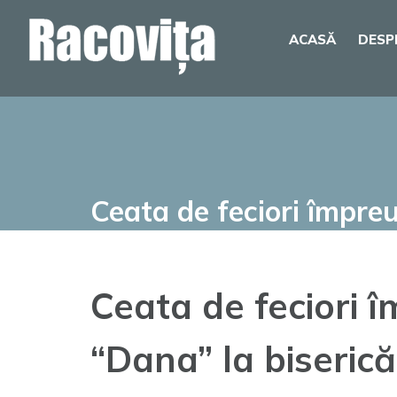
Skip
ACASĂ
DESP
to
content
Ceata de feciori împreu
Ceata de feciori î
“Dana” la biserică