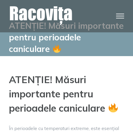
Skip
to
content
ATENȚIE! Măsuri importante
pentru perioadele
caniculare
ATENȚIE! Măsuri
importante pentru
perioadele caniculare
În perioadele cu temperaturi extreme, este esențial