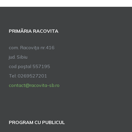
pentru
perioadele
caniculare
PRIMĂRIA RACOVITA
com. Racoviţa nr.416
jud. Sibiu
cod poştal 557195
Tel: 0269527201
contact@racovita-sb.ro
PROGRAM CU PUBLICUL