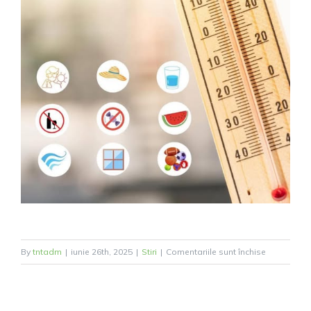
pentru
By
tntadm
|
iunie 26th, 2025
|
Stiri
|
Comentariile sunt închise
ATENȚIE!
Măsuri
importante