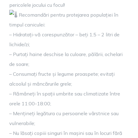
pericolele jocului cu focul!
Recomandări pentru protejarea populației în
timpul caniculei:
– Hidratați-vă corespunzător – beți 1,5 – 2 litri de
lichide/zi;
– Purtați haine deschise la culoare, pălării, ochelari
de soare;
– Consumați fructe și legume proaspete; evitați
alcoolul și mâncărurile grele;
– Rămâneți în spații umbrite sau climatizate între
orele 11:00-18:00;
– Mențineți legătura cu persoanele vârstnice sau
vulnerabile;
– Nu lăsați copiii singuri în mașini sau în locuri fără