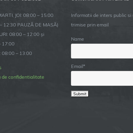
Racovița
ARTI, JOI: 08:00 – 15:00
Informatii de inters public si s
 – 12:30 PAUZĂ DE MASĂ)
trimise prin email
RI: 08:00 – 12:00 și
Name
– 17:00
: 08:00 – 13:00
Email*
s
a de confidentialitate