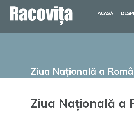
Skip
ACASĂ
DESP
to
content
Ziua Națională a Român
Ziua Națională a 