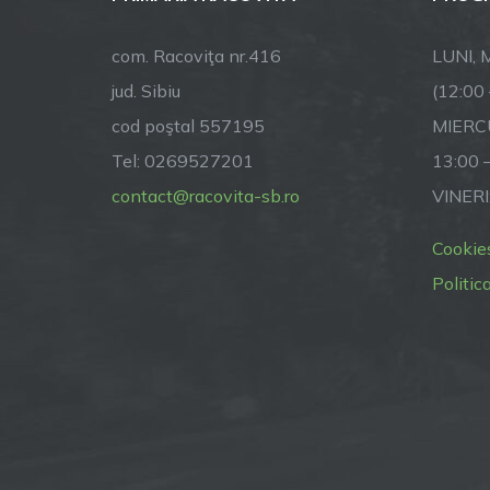
com. Racoviţa nr.416
LUNI, M
jud. Sibiu
(12:00
cod poştal 557195
MIERCU
Tel: 0269527201
13:00 
contact@racovita-sb.ro
VINERI
Cookie
Politic