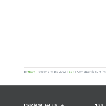
By
tnttnt
|
decembrie 1st, 2022
|
Stiri
|
Comentariile sunt înc
PRIMĂRIA RACOVITA
PROGR