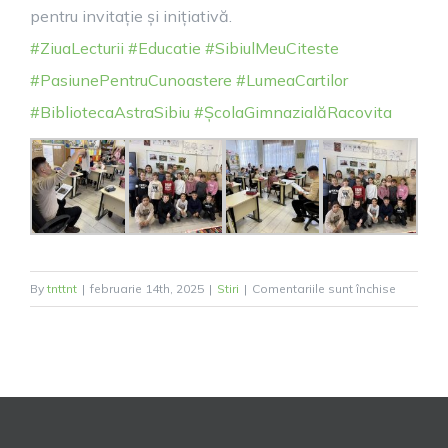
pentru invitație și inițiativă.
#ZiuaLecturii
#Educatie
#SibiulMeuCiteste
#PasiunePentruCunoastere
#LumeaCartilor
#BibliotecaAstraSibiu
#ȘcolaGimnazialăRacovita
pentru
By
tnttnt
|
februarie 14th, 2025
|
Stiri
|
Comentariile sunt închise
Ziua
Lecturii