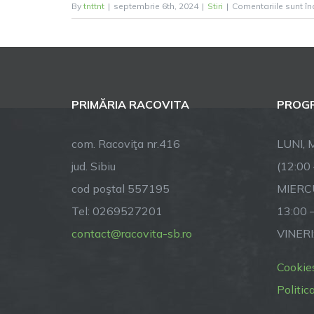
By
tnttnt
|
septembrie 6th, 2024
|
Stiri
|
Comentariile sunt în
PRIMĂRIA RACOVITA
PROGR
com. Racoviţa nr.416
LUNI, M
jud. Sibiu
(12:00
cod poştal 557195
MIERCU
Tel: 0269527201
13:00 
contact@racovita-sb.ro
VINERI
Cookie
Politic