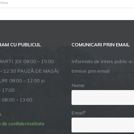
pentru
chise
Vă
invităm
la
teatru!
AM CU PUBLICUL
COMUNICARI PRIN EMAIL
ARTI, JOI: 08:00 – 15:00
Informatii de inters public si s
 – 12:30 PAUZĂ DE MASĂ)
trimise prin email
RI: 08:00 – 12:00 și
Name
– 17:00
: 08:00 – 13:00
Email*
s
a de confidentialitate