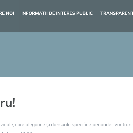
RE NOI
INFORMATII DE INTERES PUBLIC
TRANSPARENT
ru!
icale, care alegorice și dansurile specifice perioadei, vor tra