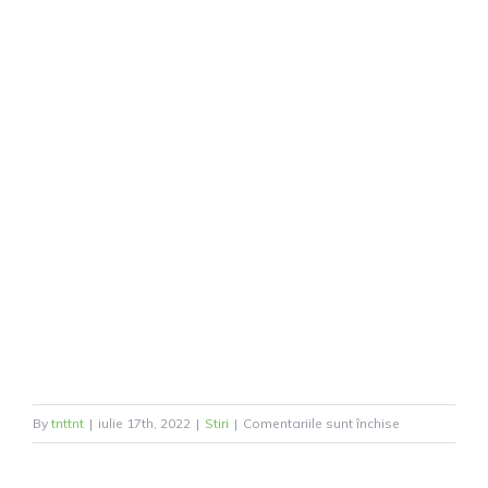
pentru
By
tnttnt
|
iulie 17th, 2022
|
Stiri
|
Comentariile sunt închise
Tradiția
găinii,