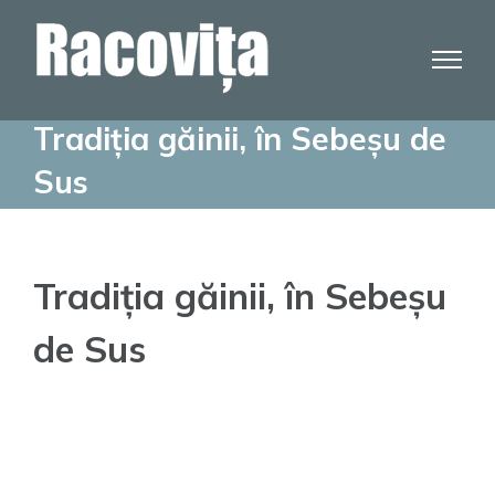
Skip
to
content
Tradiția găinii, în Sebeșu de
Sus
Tradiția găinii, în Sebeșu
de Sus