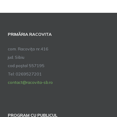
în
Sebeșu
de
Sus
PRIMĂRIA RACOVITA
com. Racoviţa nr.416
jud. Sibiu
cod poştal 557195
Tel: 0269527201
contact@racovita-sb.ro
PROGRAM CU PUBLICUL