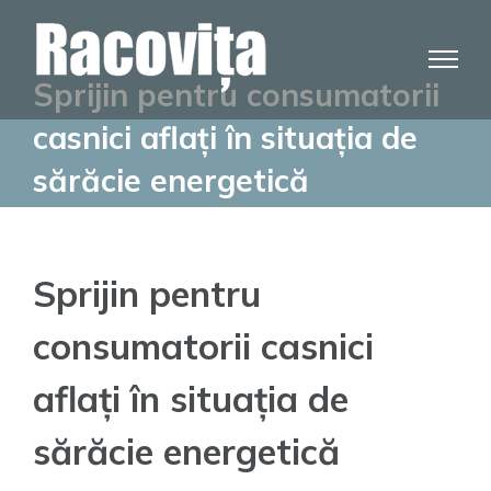
Skip
to
content
Sprijin pentru consumatorii
casnici aflați în situația de
sărăcie energetică
Sprijin pentru
consumatorii casnici
aflați în situația de
sărăcie energetică