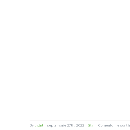
By
tnttnt
|
septembrie 27th, 2022
|
Stiri
|
Comentariile sunt î