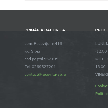
PRIMĂRIA RACOVITA
PROGR
com. Racoviţa nr.416
LUNI, M
jud. Sibiu
(12:00
cod poştal 557195
MIERCU
Tel: 0269527201
13:00 
contact@racovita-sb.ro
VINERI
Cookie
Politic