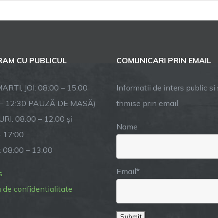
Ședință
Ordinară
de
Consiliu
Local
AM CU PUBLICUL
COMUNICARI PRIN EMAIL
–
27
septembrie
ARTI, JOI: 08:00 – 15:00
Informatii de inters public si s
2022
 – 12:30 PAUZĂ DE MASĂ)
trimise prin email
RI: 08:00 – 12:00 și
Name
– 17:00
: 08:00 – 13:00
Email*
s
a de confidentialitate