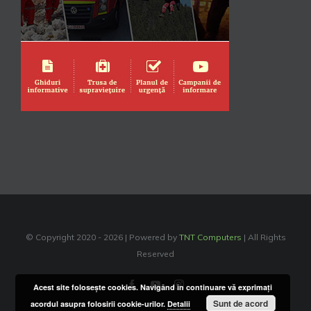
© Copyright 2020 -
2026 | Powered by
TNT Computers
| All Rights
Reserved
Facebook
YouTube
Instagram
Acest site foloseşte cookies. Navigând în continuare vă exprimaţi
Sunt de acord
acordul asupra folosirii cookie-urilor.
Detalii