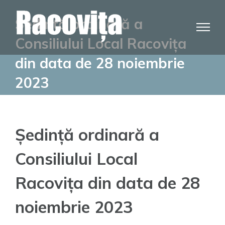
Skip
Ședință ordinară a
to
content
Consiliului Local Racovița
din data de 28 noiembrie
2023
Ședință ordinară a
Consiliului Local
Racovița din data de 28
noiembrie 2023