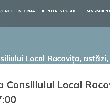
RE NOI
INFORMATII DE INTERES PUBLIC
TRANSPARENT
iliului Local Racovița, astăzi
 Consiliului Local Racov
7:00