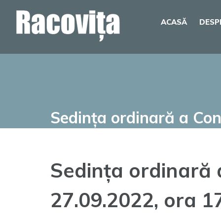
Skip
ACASĂ
DESP
to
content
Sedința ordinară a Cons
Sedința ordinară a
27.09.2022, ora 1