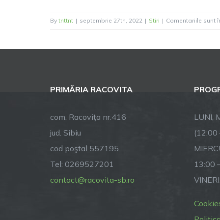
By
tnttnt
|
septembrie 27th, 2022
|
Stiri
|
Comentariile sunt î
PRIMĂRIA RACOVITA
PROGR
com. Racoviţa nr.416
LUNI, M
jud. Sibiu
(12:00
cod poştal 557195
MIERCU
Tel: 0269527201
13:00 
contact@racovita-sb.ro
VINERI
Cookie
Politic