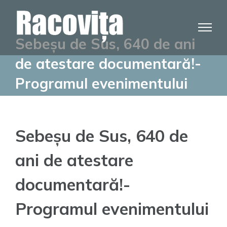
Skip
to
content
Sebeșu de Sus, 640 de ani
de atestare documentară!-
Programul evenimentului
Sebeșu de Sus, 640 de
ani de atestare
documentară!-
Programul evenimentului