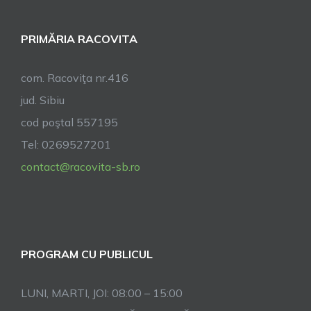
ani
de
PRIMĂRIA RACOVITA
atestare
documentară
Programul
com. Racoviţa nr.416
evenimentulu
jud. Sibiu
cod poştal 557195
Tel: 0269527201
contact@racovita-sb.ro
PROGRAM CU PUBLICUL
LUNI, MARTI, JOI: 08:00 – 15:00