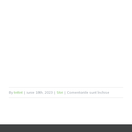
pentru
By
tnttnt
|
iunie 18th, 2023
|
Stiri
|
Comentariile sunt închise
Sebeșu
de
Sus,
640
de