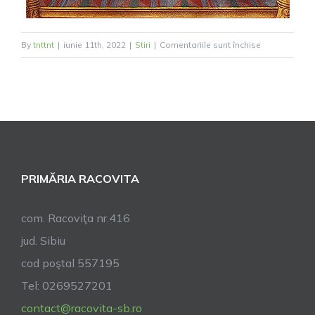
pentru
By
tnttnt
|
iunie 11th, 2022
|
Stiri
|
Comentariile sunt închise
Sărbătoarea
Cincizecimii
PRIMĂRIA RACOVITA
com. Racoviţa nr.416
jud. Sibiu
cod poştal 557195
Tel: 0269527201
contact@racovita-sb.ro