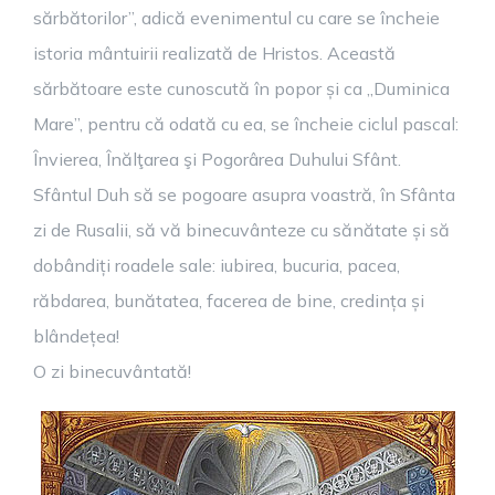
sărbătorilor”, adică evenimentul cu care se încheie
istoria mântuirii realizată de Hristos. Această
sărbătoare este cunoscută în popor și ca „Duminica
Mare”, pentru că odată cu ea, se încheie ciclul pascal:
Învierea, Înălţarea şi Pogorârea Duhului Sfânt.
Sfântul Duh să se pogoare asupra voastră, în Sfânta
zi de Rusalii, să vă binecuvânteze cu sănătate și să
dobândiți roadele sale: iubirea, bucuria, pacea,
răbdarea, bunătatea, facerea de bine, credința și
blândețea!
O zi binecuvântată!