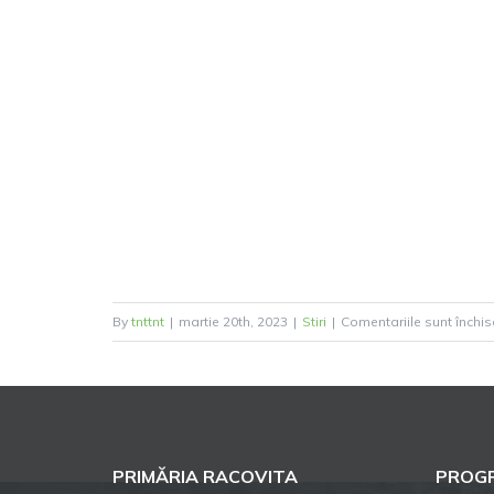
By
tnttnt
|
martie 20th, 2023
|
Stiri
|
Comentariile sunt închis
PRIMĂRIA RACOVITA
PROGR