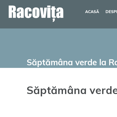
Skip
ACASĂ
DESP
to
content
Săptămâna verde la Rac
Săptămâna verde l