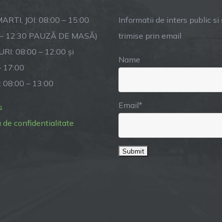
–
1
ARTI, JOI: 08:00 – 15:00
Informatii de inters public si s
aprilie
 – 12:30 PAUZĂ DE MASĂ)
trimise prin email
2023
RI: 08:00 – 12:00 și
Name
– 17:00
: 08:00 – 13:00
Email*
s
a de confidentialitate