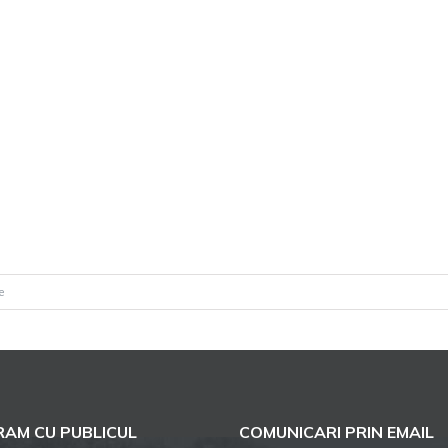
pentru
e
Săptămâna
verde
la
Racovița
25
AM CU PUBLICUL
COMUNICARI PRIN EMAIL
martie