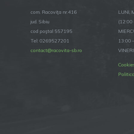
com. Racoviţa nr.416
LUNI, M
jud. Sibiu
(12:00
cod poştal 557195
MIERCU
Tel: 0269527201
13:00 
contact@racovita-sb.ro
VINERI
Cookie
Politic