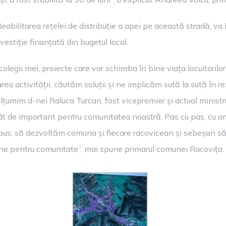
abilitarea rețelei de distribuție a apei pe această stradă, va 
estiție finanțată din bugetul local.
colegii mei, proiecte care vor schimba în bine viața locuitorilor
ea activității, căutăm soluții și ne implicăm sută la sută în re
țumim d-nei Raluca Turcan, fost vicepremier și actual ministru a
atât de important pentru comunitatea noastră. Pas cu pas, cu a
us: să dezvoltăm comuna și fiecare racovicean și sebeșan să
bune pentru comunitate“, mai spune primarul comunei Racovița.