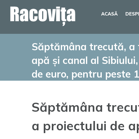
Skip
ACASĂ
DESP
to
content
Săptămâna trecută, a f
apă și canal al Sibiulu
de euro, pentru peste 13
Săptămâna trecută
a proiectului de a