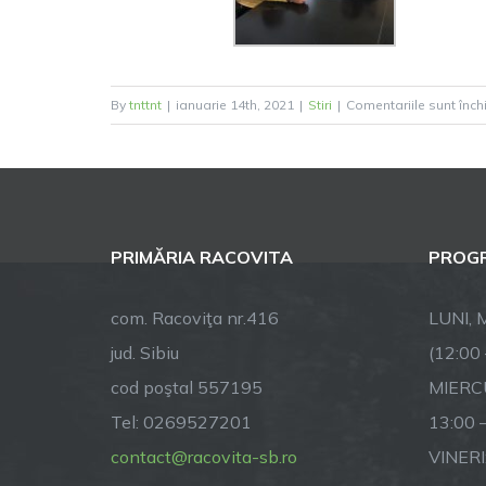
By
tnttnt
|
ianuarie 14th, 2021
|
Stiri
|
Comentariile sunt înch
PRIMĂRIA RACOVITA
PROGR
com. Racoviţa nr.416
LUNI, M
jud. Sibiu
(12:00
cod poştal 557195
MIERCU
Tel: 0269527201
13:00 
contact@racovita-sb.ro
VINERI