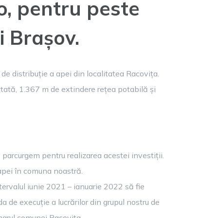
o, pentru peste
și Brașov.
 de distribuție a apei din localitatea Racovița.
itată, 1.367 m de extindere rețea potabilă și
 parcurgem pentru realizarea acestei investiții.
a apei în comuna noastră.
ntervalul iunie 2021 – ianuarie 2022 să fie
da de execuție a lucrărilor din grupul nostru de
rimarul comunei Racovița.