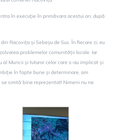
intra în execuție în primăvara acestui an, după
 din Racovița și Sebeșu de Sus. În fiecare zi, eu
zolvarea problemelor comunității locale. Iar
l Muncii și tuturor celor care s-au implicat și
mbiție în fapte bune și determinare, am
 se simtă bine reprezentat! Nimeni nu ne