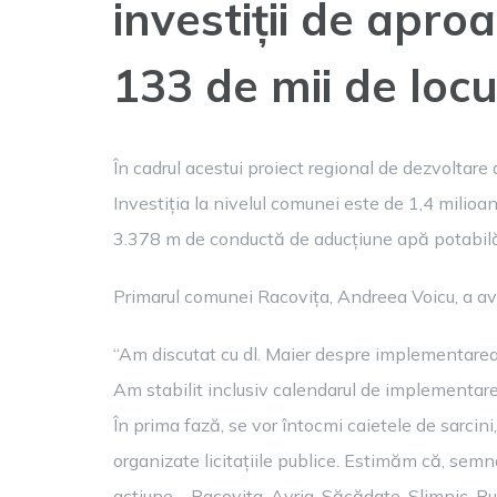
investiții de apr
133 de mii de locui
În cadrul acestui proiect regional de dezvoltare a
Investiția la nivelul comunei este de 1,4 milioa
3.378 m de conductă de aducțiune apă potabilă 
Primarul comunei Racovița, Andreea Voicu, a avu
“Am discutat cu dl. Maier despre implementarea p
Am stabilit inclusiv calendarul de implementare ș
În prima fază, se vor întocmi caietele de sarcini
organizate licitațiile publice. Estimăm că, semna
acțiune – Racovița, Avrig, Săcădate, Slimnic, Ruș