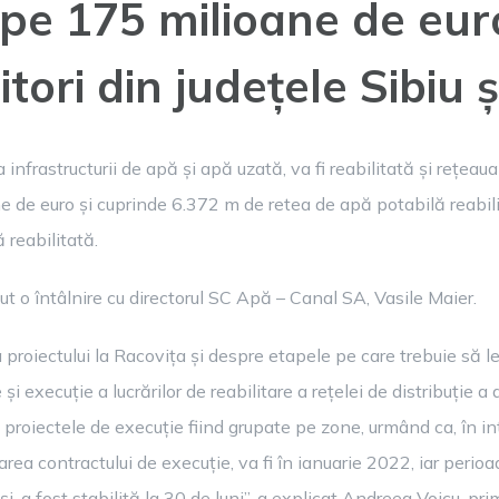
oape 175 milioane de eur
tori din județele Sibiu 
 infrastructurii de apă și apă uzată, va fi reabilitată și rețeaua
ne de euro și cuprinde 6.372 m de retea de apă potabilă reabil
reabilitată.
t o întâlnire cu directorul SC Apă – Canal SA, Vasile Maier.
roiectului la Racovița și despre etapele pe care trebuie să le
i execuție a lucrărilor de reabilitare a rețelei de distribuție 
, proiectele de execuție fiind grupate pe zone, urmând ca, în i
rea contractului de execuție, va fi în ianuarie 2022, iar perioa
i, a fost stabilită la 30 de luni”, a explicat Andreea Voicu, p