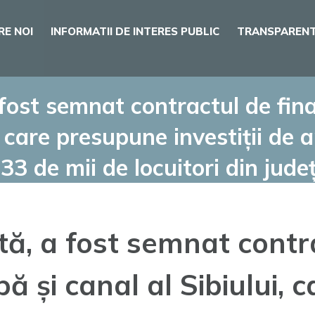
RE NOI
INFORMATII DE INTERES PUBLIC
TRANSPARENT
ost semnat contractul de fina
i, care presupune investiții de
3 de mii de locuitori din județ
, a fost semnat contra
pă și canal al Sibiului,