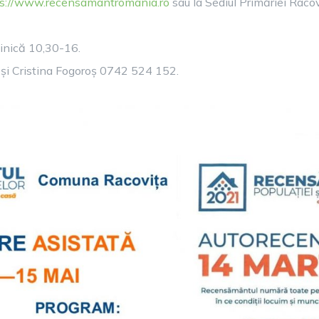
s://www.recensamantromania.ro
sau la Sediul Primăriei Racov
nică 10,30-16.
și Cristina Fogoroș 0742 524 152.