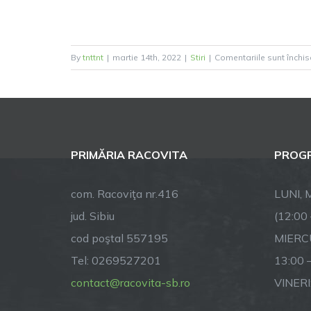
By
tnttnt
|
martie 14th, 2022
|
Stiri
|
Comentariile sunt închis
PRIMĂRIA RACOVITA
PROGR
com. Racoviţa nr.416
LUNI, M
jud. Sibiu
(12:00
cod poştal 557195
MIERCU
Tel: 0269527201
13:00 
contact@racovita-sb.ro
VINERI