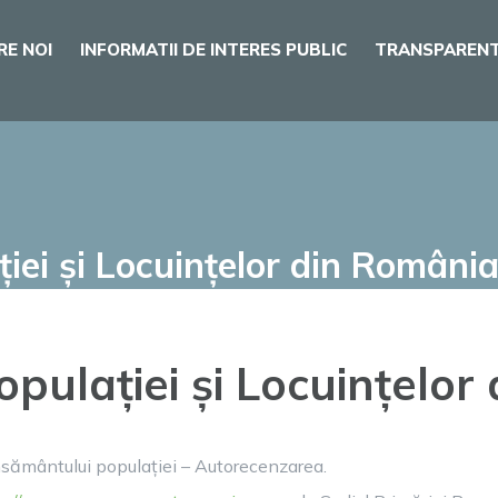
RE NOI
INFORMATII DE INTERES PUBLIC
TRANSPARENT
ei și Locuințelor din Români
ulației și Locuințelor
sământului populației – Autorecenzarea.