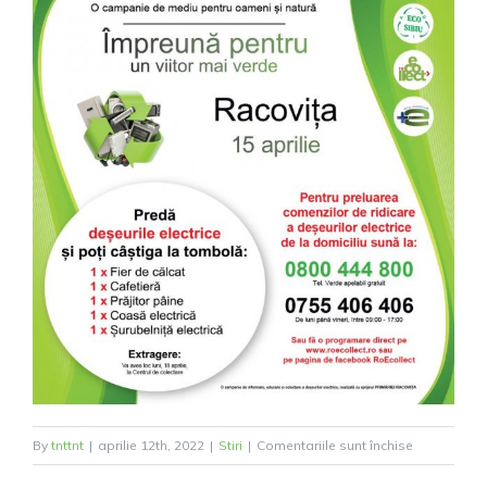
pentru
By
tnttnt
|
aprilie 12th, 2022
|
Stiri
|
Comentariile sunt închise
Racovița