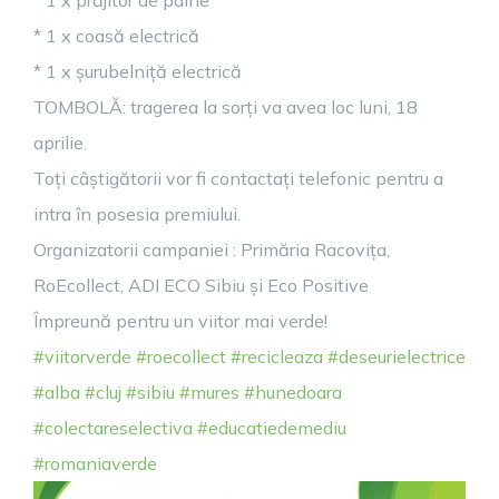
* 1 x prăjitor de pâine
* 1 x coasă electrică
* 1 x șurubelniță electrică
TOMBOLĂ: tragerea la sorți va avea loc luni, 18
aprilie.
Toți câștigătorii vor fi contactați telefonic pentru a
intra în posesia premiului.
Organizatorii campaniei : Primăria Racovița,
RoEcollect, ADI ECO Sibiu și Eco Positive
Împreună pentru un viitor mai verde!
#viitorverde
#roecollect
#recicleaza
#deseurielectrice
#alba
#cluj
#sibiu
#mures
#hunedoara
#colectareselectiva
#educatiedemediu
#romaniaverde