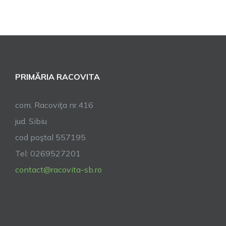
și
Sebeșu
de
Sus
RECICLEAZ
!
PRIMĂRIA RACOVITA
com. Racoviţa nr.416
jud. Sibiu
cod poştal 557195
Tel: 0269527201
contact@racovita-sb.ro