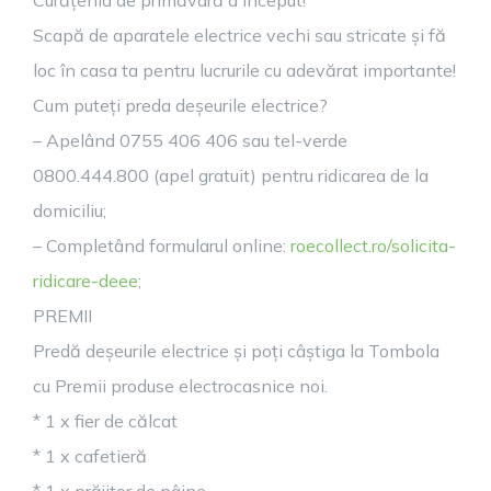
Curățenia de primăvară a început!
Scapă de aparatele electrice vechi sau stricate și fă
loc în casa ta pentru lucrurile cu adevărat importante!
Cum puteți preda deșeurile electrice?
– Apelând 0755 406 406 sau tel-verde
0800.444.800 (apel gratuit) pentru ridicarea de la
domiciliu;
– Completând formularul online:
roecollect.ro/solicita-
ridicare-deee
;
PREMII
Predă deșeurile electrice și poți câștiga la Tombola
cu Premii produse electrocasnice noi.
* 1 x fier de călcat
* 1 x cafetieră