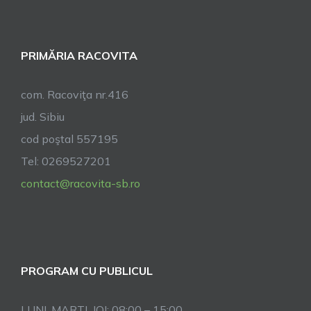
publicul,
al
casieriei
PRIMĂRIA RACOVITA
com. Racoviţa nr.416
jud. Sibiu
cod poştal 557195
Tel: 0269527201
contact@racovita-sb.ro
PROGRAM CU PUBLICUL
LUNI, MARTI, JOI: 08:00 – 15:00