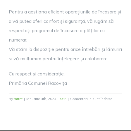
Pentru a gestiona eficient operațiunile de încasare și
a vă putea oferi confort și siguranță, vă rugăm să
respectați programul de încasare a plăților cu
numerar.
Vă stăm la dispoziție pentru orice întrebări și lămuriri
și vă mulțumim pentru înțelegere și colaborare.
Cu respect și considerație,
Primăria Comunei Racovița
pentru
By
tnttnt
|
ianuarie 4th, 2024
|
Stiri
|
Comentariile sunt închise
Programul
de
lucru
cu