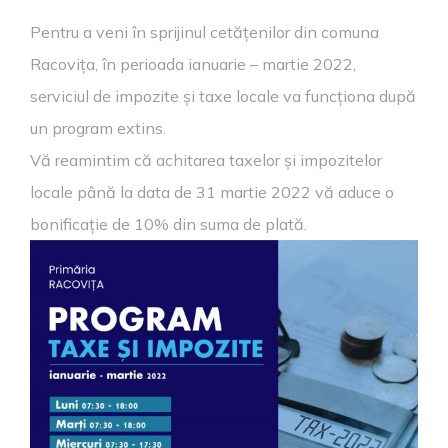
Pentru a veni în sprijinul cetățenilor din comuna
Racovița, în perioada ianuarie – martie 2022,
serviciul de impozite și taxe locale va funcționa după
un program extins.
Vă reamintim că achitarea taxelor și impozitelor
locale până la data de 31 martie 2022 vă aduce o
bonificație de 10% din suma de plată.