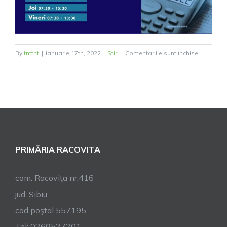
pentru
By
tnttnt
|
ianuarie 17th, 2022
|
Stiri
|
Comentariile sunt închise
PROGRA
PRELUNG
LA
SERVICIU
DE
IMPOZITE
ȘI
PRIMĂRIA RACOVITA
TAXE
LOCALE
com. Racoviţa nr.416
jud. Sibiu
cod poştal 557195
Tel: 0269527201